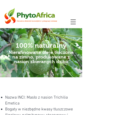
Naturalne składniki kosmetyków i pielęgnacji zwierząt
100% naturalny
Nierafinowane oleje tłoczone
na zimno, produkowane z
nasion zbieranych dziko
Nazwa INCI: Masło z nasion Trichilia
Emetica
Bogaty w niezbędne kwasy tłuszczowe